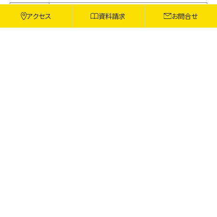
4年
第57回 全日本大学駅伝選考会 ※エントリー
アクセス
資料請求
お問合せ
3年
第56回 全日本大学駅伝選考会 ※エントリー
成川 翔太（なりかわ しょうた）
5000m
14'05"81