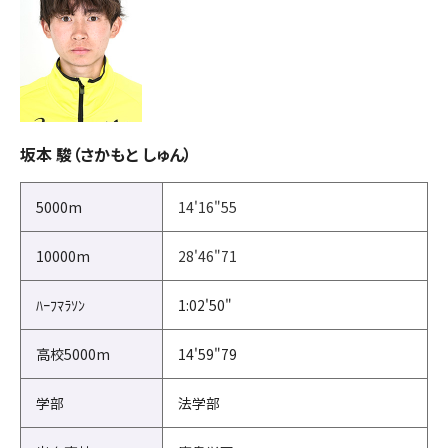
坂本 駿（さかもと しゅん）
5000m
14'16"55
10000m
28'46"71
ﾊｰﾌﾏﾗｿﾝ
1:02'50"
高校5000m
14'59"79
学部
法学部