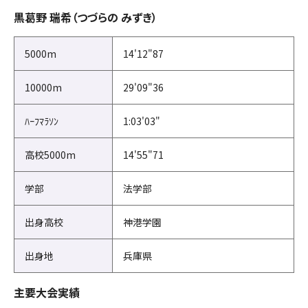
黒葛野 瑞希（つづらの みずき）
5000m
14'12"87
10000m
29'09"36
ﾊｰﾌﾏﾗｿﾝ
1:03'03"
高校5000m
14'55"71
学部
法学部
出身高校
神港学園
出身地
兵庫県
主要大会実績