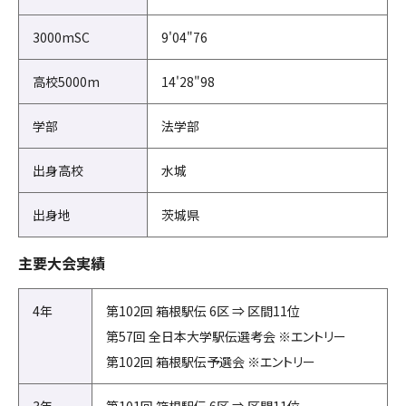
3000mSC
9'04"76
高校5000m
14'28"98
学部
法学部
出身高校
水城
出身地
茨城県
主要大会実績
4年
第102回 箱根駅伝 6区 ⇒ 区間11位
第57回 全日本大学駅伝選考会 ※エントリー
第102回 箱根駅伝予選会 ※エントリー
3年
第101回 箱根駅伝 6区 ⇒ 区間11位