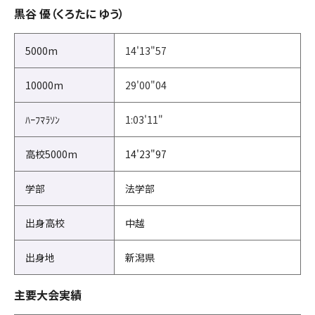
黒谷 優（くろたに ゆう）
5000m
14'13"57
10000m
29'00"04
ﾊｰﾌﾏﾗｿﾝ
1:03'11"
高校5000m
14'23"97
学部
法学部
出身高校
中越
出身地
新潟県
主要大会実績