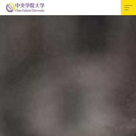
受験生の方
資料請求
交通アクセス
お問合せ
English
訪問者別
寄付
検索
CGUポータル（学内
専用）
大学案内
学部・大学院
キャンパスライフ
資格・教職課程