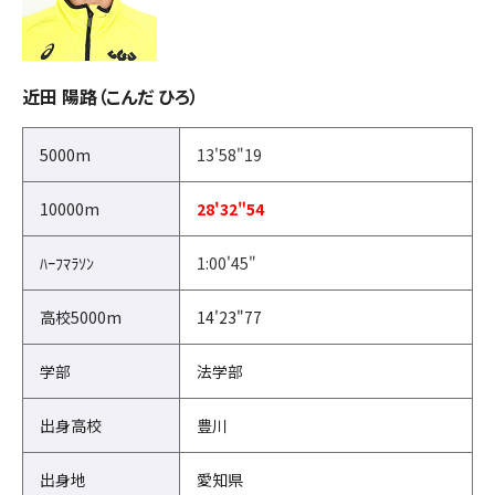
近田 陽路（こんだ ひろ）
5000m
13'58"19
10000m
28'32"54
ﾊｰﾌﾏﾗｿﾝ
1:00'45"
高校5000m
14'23"77
学部
法学部
出身高校
豊川
出身地
愛知県