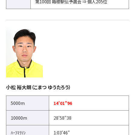
第100回 箱根駅伝予選会 ⇒ 個人205位
小松 裕大朗（こまつ ゆうたろう）
5000m
14'01"96
10000m
28'58"38
ﾊｰﾌﾏﾗｿﾝ
1:03'46"