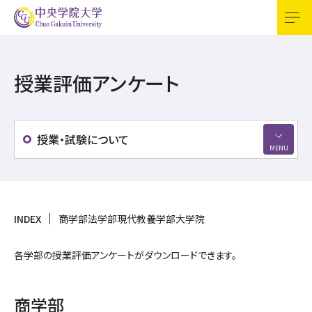
受験生の方
資料請求
交通アクセス
お問合せ
English
授業評価アンケート
訪問者別
寄付
検索
CGUポータル（学内
専用）
授業・試験について
大学案内
学部・大学院
INDEX
商学部
法学部
現代教養学部
大学院
キャンパスライフ
各学部の授業評価アンケートがダウンロードできます。
資格・教職課程
商学部