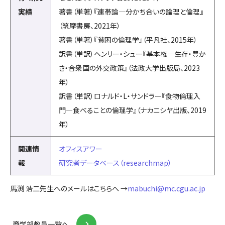
実績
著書（単著）『連帯論—分かち合いの論理と倫理』
（筑摩書房、2021年）
著書（単著）『貧困の倫理学』（平凡社、2015年）
訳書（単訳）ヘンリー・シュー『基本権—生存・豊か
さ・合衆国の外交政策』（法政大学出版局、2023
年）
訳書（単訳）ロナルド・L・サンドラー『食物倫理入
門—食べることの倫理学』（ナカニシヤ出版、2019
年）
関連情
オフィスアワー
報
研究者データベース（researchmap）
馬渕 浩二先生へのメールはこちらへ →
mabuchi@mc.cgu.ac.jp
商学部教員一覧へ