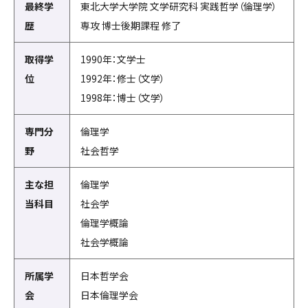
最終学
東北大学大学院 文学研究科 実践哲学（倫理学）
歴
専攻 博士後期課程 修了
取得学
1990年：文学士
位
1992年：修士（文学）
1998年：博士（文学）
専門分
倫理学
野
社会哲学
主な担
倫理学
当科目
社会学
倫理学概論
社会学概論
所属学
日本哲学会
会
日本倫理学会