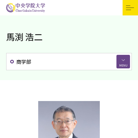
受験生の方
資料請求
交通アクセス
お問合せ
English
馬渕 浩二
訪問者別
寄付
検索
CGUポータル（学内
専用）
商学部
大学案内
学部・大学院
キャンパスライフ
資格・教職課程