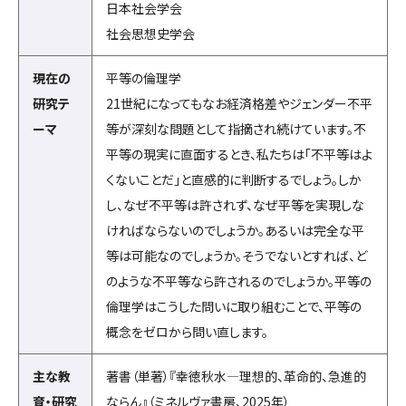
日本社会学会
社会思想史学会
現在の
平等の倫理学
研究テ
21世紀になってもなお経済格差やジェンダー不平
ーマ
等が深刻な問題として指摘され続けています。不
平等の現実に直面するとき、私たちは「不平等はよ
くないことだ」と直感的に判断するでしょう。しか
し、なぜ不平等は許されず、なぜ平等を実現しな
ければならないのでしょうか。あるいは完全な平
等は可能なのでしょうか。そうでないとすれば、ど
のような不平等なら許されるのでしょうか。平等の
倫理学はこうした問いに取り組むことで、平等の
概念をゼロから問い直します。
主な教
著書（単著）『幸徳秋水—理想的、革命的、急進的
育・研究
ならん』（ミネルヴァ書房、2025年）