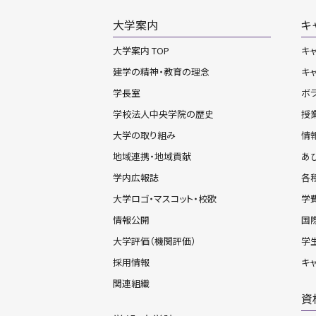
大学案内
キ
大学案内 TOP
キャ
建学の精神・教育の理念
キ
学長室
ボ
学校法人中央学院の歴史
授
大学の取り組み
情
地域連携・地域貢献
あ
学内広報誌
各
大学ロゴ・マスコット・校歌
学
情報公開
国
大学評価（機関評価）
学
採用情報
キ
関連組織
資