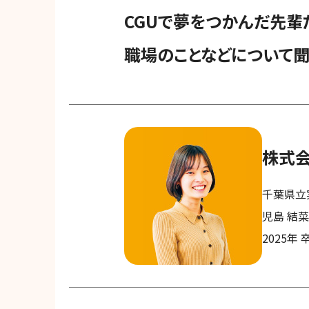
就職・進路
CGUで夢をつかんだ先輩
クラブ・サークル
職場のことなどについて聞
入試情報
株式
千葉県立
児島 結
2025年 