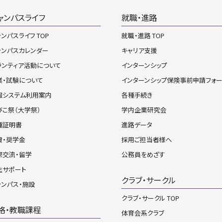
ャンパスライフ
就職・進路
ンパスライフ TOP
就職・進路 TOP
ャンパスカレンダー
キャリア支援
ランティア活動について
インターンシップ
業・試験について
インターンシップ保険事前申請フォ
報システム利用案内
各種手続き
びこ祭（大学祭）
学内企業研究会
種証明書
進路データ
費・奨学金
採用ご担当者様へ
際交流・留学
公務員をめざす
生サポート
クラブ・サークル
ャンパス・施設
クラブ・サークル TOP
格・教職課程
体育会系クラブ