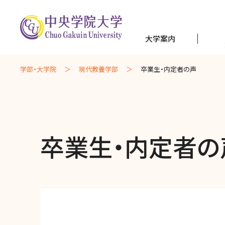
受験生の方
大学案内
交通アクセス
訪問者別
学部・大学院
現代教養学部
卒業生・内定者の声
CGUポータル（学内専用）
大学案内
卒業生・内定者の
学部・大学院
キャンパスライフ
資格・教職課程