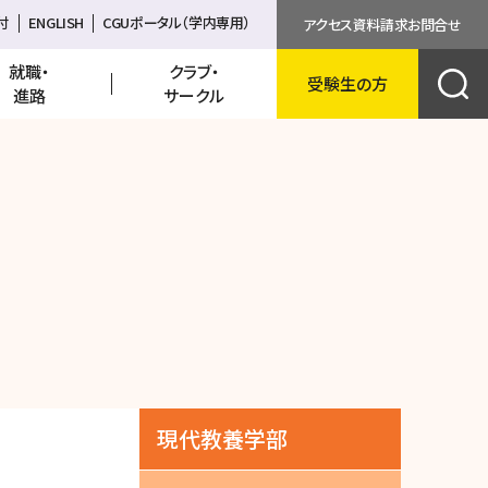
資料請求
付
ENGLISH
CGUポータル（学内専用）
アクセス
資料請求
お問合せ
就職・
クラブ・
受験生の方
English
進路
サークル
検索
現代教養学部