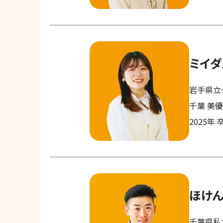
ミイ
岩手県立
千葉 美
2025年 
ほけ
千葉県私