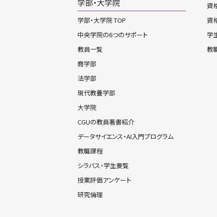
学部・大学院
資格
学部・大学院 TOP
資
中央学院の6つのサポート
学
教員一覧
教
商学部
法学部
現代教養学部
大学院
CGUの教員著書紹介
データサイエンス・AI入門プログラム
教職課程
シラバス・学生要覧
授業評価アンケート
研究倫理