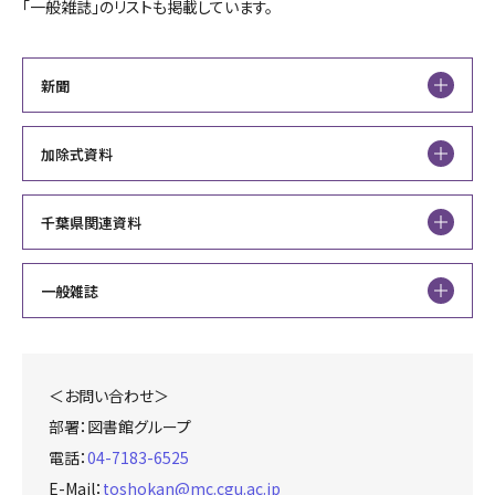
「一般雑誌」のリストも掲載しています。
就職・進路
クラブ・サークル
新聞
入試情報
加除式資料
千葉県関連資料
一般雑誌
＜お問い合わせ＞
部署：図書館グループ
電話：
04-7183-6525
E-Mail：
toshokan@mc.cgu.ac.jp