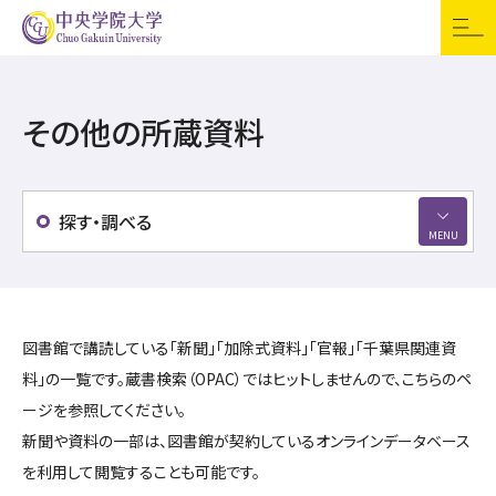
受験生の方
資料請求
交通アクセス
お問合せ
English
その他の所蔵資料
訪問者別
寄付
検索
CGUポータル（学内
専用）
探す・調べる
大学案内
学部・大学院
図書館で講読している「新聞」「加除式資料」「官報」「千葉県関連資
料」の一覧です。蔵書検索（OPAC）ではヒットしませんので、こちらのペ
キャンパスライフ
ージを参照してください。
新聞や資料の一部は、図書館が契約しているオンラインデータベース
資格・教職課程
を利用して閲覧することも可能です。