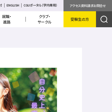
資料請求
付
ENGLISH
CGUポータル（学内専用）
アクセス
資料請求
お問合せ
就職・
クラブ・
受験生の方
English
進路
サークル
検索