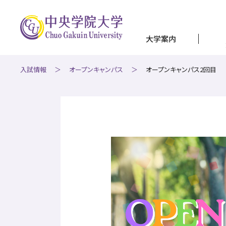
受験生の方
大学案内
交通アクセス
訪問者別
入試情報
オープンキャンパス
オープンキャンパス2回目
CGUポータル（学内専用）
大学案内
学部・大学院
キャンパスライフ
資格・教職課程